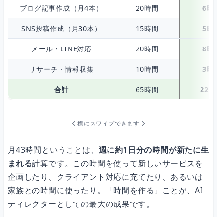
ブログ記事作成（月4本）
20時間
6時
SNS投稿作成（月30本）
15時間
5時
メール・LINE対応
20時間
8時
リサーチ・情報収集
10時間
3時
合計
65時間
22
横にスワイプできます
月43時間ということは、
週に約1日分の時間が新たに生
まれる
計算です。この時間を使って新しいサービスを
企画したり、クライアント対応に充てたり、あるいは
家族との時間に使ったり。「時間を作る」ことが、AI
ディレクターとしての最大の成果です。