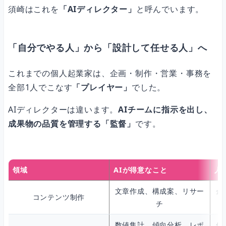
須崎はこれを
「AIディレクター」
と呼んでいます。
「自分でやる人」から「設計して任せる人」へ
これまでの個人起業家は、企画・制作・営業・事務を
全部1人でこなす
「プレイヤー」
でした。
AIディレクターは違います。
AIチームに指示を出し、
成果物の品質を管理する「監督」
です。
領域
AIが得意なこと
人
文章作成、構成案、リサー
企
コンテンツ制作
チ
数値集計、傾向分析、レポ
仮