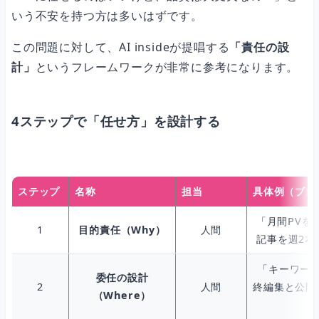
いう不安を持つ方は多いはずです。
この問題に対して、AI insideが提唱する
「責任の設
計」
というフレームワークが非常に参考になります。
4ステップで「任せ方」を設計する
ステップ
名称
担当
具体例（ブロ
「月間PVを
1
目的責任（Why）
人間
記事を週2本
「キーワード
委任の設計
2
人間
終編集と公開
（Where）