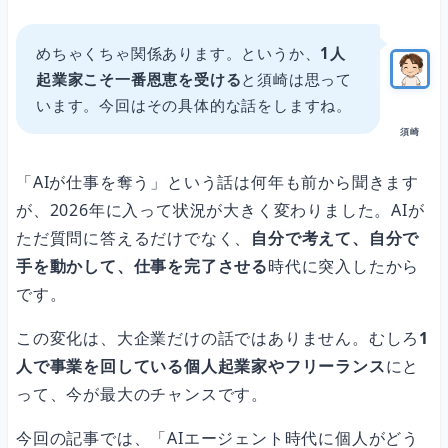
「自分でやる人」から「設計して任せる人」へ
めちゃくちゃ関係あります。というか、
1人
起業家こそ一番恩恵を受ける
と須崎は思って
1人起業家のための4つの思考転換
います。今回はその具体的な話をしますね。
須崎
転換1：「自分でやる」から「設計して任せる」へ
「AIが仕事を奪う」という話は何年も前から聞きます
が、2026年に入って状況が大きく変わりました。AIが
ただ質問に答えるだけでなく、
自分で考えて、自分で
転換2：「100点を目指す」から「70点を5分で出して仕上げる」へ
手を動かして、仕事を完了させる
時代に突入したから
です。
転換3：「ツールを使う」から「チームを編成する」へ
この変化は、大企業だけの話ではありません。むしろ
1
人で事業を回している個人起業家やフリーランス
にと
転換4：「時間を売る」から「設計を売る」へ
って、今が最大のチャンスです。
今回の記事では、「AIエージェント時代に個人がどう