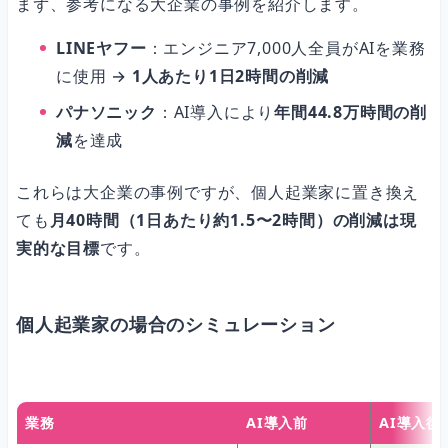
まず、参考になる大企業の事例を紹介します。
LINEヤフー
：エンジニア7,000人全員がAIを業務
に使用 →
1人あたり1日2時間の削減
パナソニック
：AI導入により
年間44.8万時間の削
減
を達成
これらは大企業の事例ですが、個人起業家に置き換え
ても
月40時間（1日あたり約1.5〜2時間）の削減は現
実的な目標
です。
個人起業家の場合のシミュレーション
業務
AI導入前
AI導入後