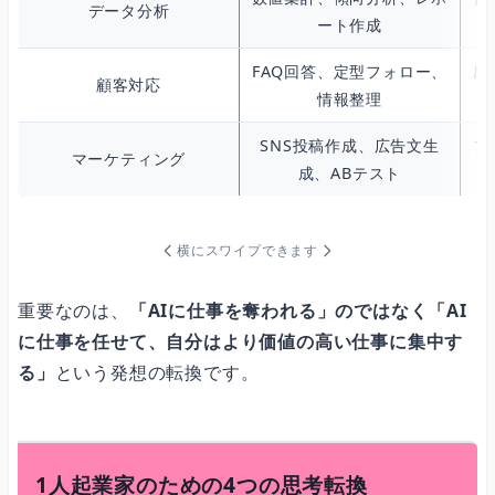
データ分析
ート作成
FAQ回答、定型フォロー、
感
顧客対応
情報整理
SNS投稿作成、広告文生
ブ
マーケティング
成、ABテスト
横にスワイプできます
重要なのは、
「AIに仕事を奪われる」のではなく「AI
に仕事を任せて、自分はより価値の高い仕事に集中す
る」
という発想の転換です。
1人起業家のための4つの思考転換