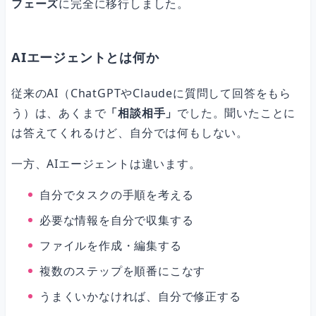
フェーズ
に完全に移行しました。
Q. プログラミングができなくてもAIディレクターになれますか？
AIエージェントとは何か
Q. AIに任せると品質が下がりませんか？
従来のAI（ChatGPTやClaudeに質問して回答をもら
う）は、あくまで
「相談相手」
でした。聞いたことに
は答えてくれるけど、自分では何もしない。
Q. どのAIツールから始めるのがおすすめですか？
一方、AIエージェントは違います。
Q. 1人起業家がAIを導入して、現実的にどのくらいで効果を実感で
自分でタスクの手順を考える
きますか？
必要な情報を自分で収集する
ファイルを作成・編集する
まとめ
複数のステップを順番にこなす
うまくいかなければ、自分で修正する