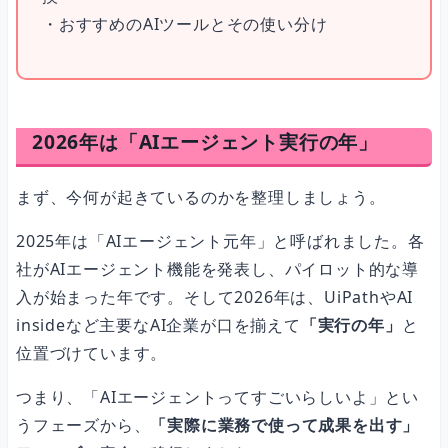
・おすすめのAIツールとその使い分け
汎用AI（日常業務の中心）
自律型AIエージェント
2026年は「AIエージェント実行の年」
開発・制作ツール
まず、今何が起きているのかを整理しましょう。
2025年は「AIエージェント元年」と呼ばれました。各
業務自動化（ノーコード）
社がAIエージェント機能を発表し、パイロット的な導
入が始まった年です。そして2026年は、UiPathやAI
insideなど主要なAI企業が口を揃えて
「実行の年」
と
よくある質問（FAQ）
位置づけています。
つまり、「AIエージェントってすごいらしいよ」とい
Q. AIエージェントとチャットAIの違いは何ですか？
うフェーズから、
「実際に業務で使って成果を出す」