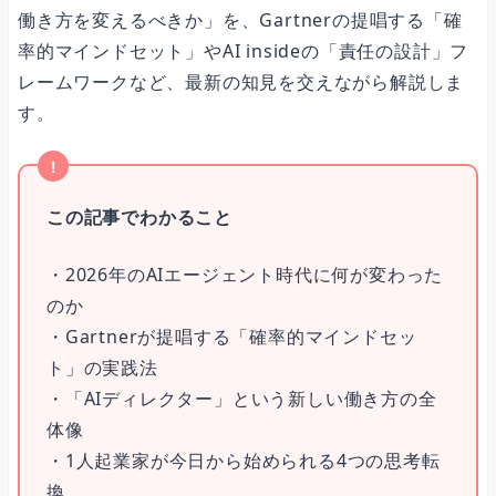
働き方を変えるべきか」を、Gartnerの提唱する「確
AI insideの「責任の設計」4ステップ
率的マインドセット」やAI insideの「責任の設計」フ
レームワークなど、最新の知見を交えながら解説しま
4ステップで「任せ方」を設計する
す。
実際にどのくらい時間が削減できるのか
この記事でわかること
・2026年のAIエージェント時代に何が変わった
大企業の時間削減データ
のか
・Gartnerが提唱する「確率的マインドセッ
個人起業家の場合のシミュレーション
ト」の実践法
・「AIディレクター」という新しい働き方の全
体像
おすすめのAIツールと使い分け
・1人起業家が今日から始められる4つの思考転
換