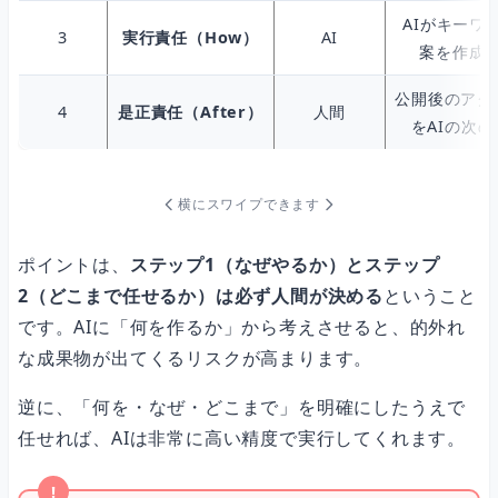
AIがキーワ
3
実行責任（How）
AI
案を作成
公開後のアク
4
是正責任（After）
人間
をAIの次
横にスワイプできます
ポイントは、
ステップ1（なぜやるか）とステップ
2（どこまで任せるか）は必ず人間が決める
ということ
です。AIに「何を作るか」から考えさせると、的外れ
な成果物が出てくるリスクが高まります。
逆に、「何を・なぜ・どこまで」を明確にしたうえで
任せれば、AIは非常に高い精度で実行してくれます。