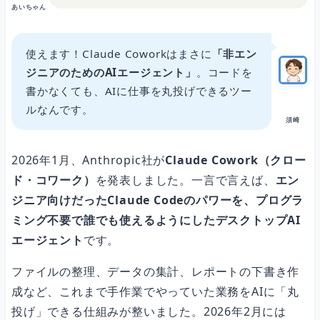
あいちゃん
理由3：外部ツールと連携できる
使えます！Claude Coworkはまさに
「非エン
ジニアのためのAIエージェント」
。コードを
Claude Coworkで丸投げできる業務7選
書かなくても、AIに仕事を丸投げできるツー
ルなんです。
須崎
料金・プラン
2026年1月、Anthropic社が
Claude Cowork（クロー
ド・コワーク）
を発表しました。一言で言えば、
エン
Claude Coworkの始め方（4ステップ）
ジニア向けだったClaude Codeのパワーを、プログラ
ミング不要で誰でも使えるようにしたデスクトップAI
エージェント
です。
ステップ1：Claudeの有料プランに登録
ファイルの整理、データの集計、レポートの下書き作
成など、これまで手作業でやっていた業務をAIに「丸
ステップ2：Claude Desktopアプリをダウンロード
投げ」できる仕組みが整いました。2026年2月には