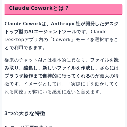
Claude Coworkとは？
Q. 無料プランでも使えますか？
Claude Coworkは、Anthropic社が開発したデスク
トップ型のAIエージェントツール
です。Claude
Q. セキュリティは大丈夫ですか？会社の機密データを扱っても問
Desktopアプリ内の「Cowork」モードを選択するこ
題ない？
とで利用できます。
従来のチャットAIとは根本的に異なり、
ファイルを読
Q. Claude Codeとどちらを使うべきですか？
み取り、編集し、新しいファイルを作成し、さらには
ブラウザ操作まで自律的に行ってくれる
のが最大の特
まとめ
徴です。イメージとしては、「実際に手を動かしてく
れる同僚」が隣にいる感覚に近いと言えます。
3つの大きな特徴