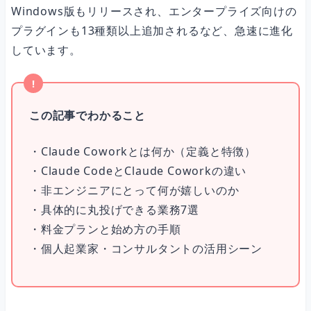
Windows版もリリースされ、エンタープライズ向けの
プラグインも13種類以上追加されるなど、急速に進化
ステップ3：Coworkモードを選択
しています。
ステップ4：フォルダを指定してタスクを依頼
この記事でわかること
個人起業家・コンサルタントの活用シーン
・Claude Coworkとは何か（定義と特徴）
・Claude CodeとClaude Coworkの違い
・非エンジニアにとって何が嬉しいのか
よくある質問（FAQ）
・具体的に丸投げできる業務7選
・料金プランと始め方の手順
Q. プログラミングの知識がなくても本当に使えますか？
・個人起業家・コンサルタントの活用シーン
Q. スマホやタブレットで使えますか？