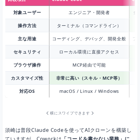
対象ユーザー
エンジニア・開発者
全
操作方法
ターミナル（コマンドライン）
主な用途
コーディング、デバッグ、開発全般
フ
セキュリティ
ローカル環境に直接アクセス
ブラウザ操作
MCP経由で可能
カスタマイズ性
非常に高い（スキル・MCP等）
対応OS
macOS / Linux / Windows
横にスワイプできます
須崎は普段Claude Codeを使ってAIクローンを構築し
ていますが、Coworkは
「コードを書かない業務」に