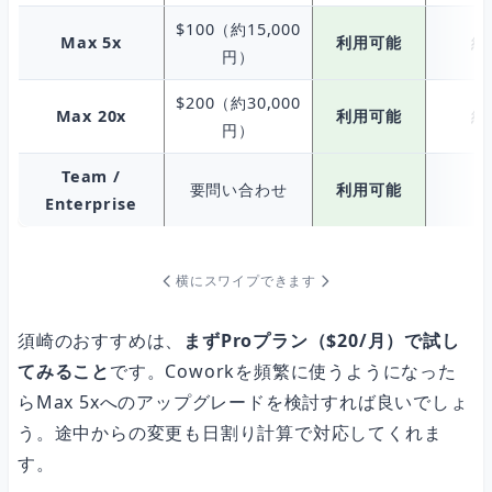
$100（約15,000
Max 5x
利用可能
約
円）
$200（約30,000
Max 20x
利用可能
約
円）
Team /
要問い合わせ
利用可能
Enterprise
横にスワイプできます
須崎のおすすめは、
まずProプラン（$20/月）で試し
てみること
です。Coworkを頻繁に使うようになった
らMax 5xへのアップグレードを検討すれば良いでしょ
う。途中からの変更も日割り計算で対応してくれま
す。