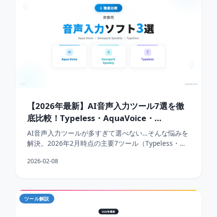
【2026年最新】AI音声入力ツール7選を徹
底比較！Typeless・AquaVoice・
Amical・SuperWhisperの違いを解説
AI音声入力ツールが多すぎて選べない…そんな悩みを
解決。2026年2月時点の主要7ツール（Typeless・
AquaVoice・Amical・SuperWhis...
2026-02-08
ツール解説