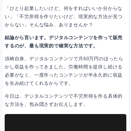
ハードウェア
「ひとり起業したいけど、何をすればいいか分からな
い」「不労所得を作りたいけど、現実的な方法が見つ
からない」そんな悩み、ありませんか？
ソフトウェア（全部無料）
結論から言います。デジタルコンテンツを作って販売
するのが、最も現実的で確実な方法です。
FIREまでのロードマップ（現実的な道筋）
須崎自身、デジタルコンテンツで月60万円のほったら
かし収益を作ってきました。労働時間を提供し続ける
ステップ1：副業で月10万円（給与9：不労所得1）
必要がなく、一度作ったコンテンツが半永久的に収益
を生み続けてくれるからです。
ステップ2：月30万円（給与7：不労所得3）
今日は、デジタルコンテンツで不労所得を作る具体的
な方法を、包み隠さずお伝えします。
ステップ3：月60万円（給与5：不労所得5）