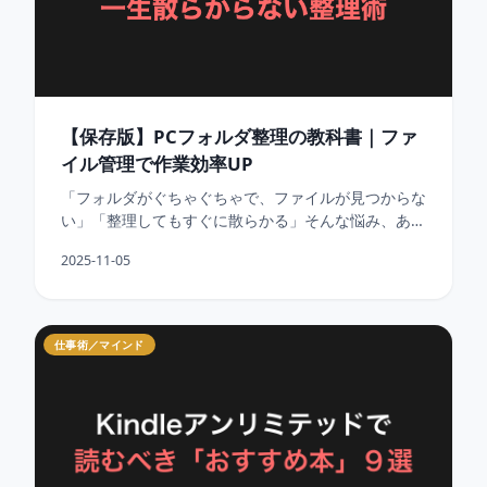
【保存版】PCフォルダ整理の教科書｜ファ
イル管理で作業効率UP
「フォルダがぐちゃぐちゃで、ファイルが見つからな
い」「整理してもすぐに散らかる」そんな悩み、あり
ませんか？ 結論から言います。フォルダ整理には
2025-11-05
「型」があります。
仕事術／マインド