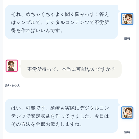
デジタルコンテンツの種類（何を作ればいいか）
それ、めちゃくちゃよく聞く悩みっす！答え
はシンプルで、デジタルコンテンツで不労所
ジャンル選び（何について書くか）
得を作ればいいんです。
須崎
1. 悩み解決系（HARMの法則）
不労所得って、本当に可能なんですか？
2. 趣味・エンタメ系
あいちゃん
収益化プラットフォーム（どこで売るか）
はい、可能です。須崎も実際にデジタルコン
テンツで安定収益を作ってきました。今日は
必要なツール（今日から始められる）
その方法を全部お伝えしますね。
須崎