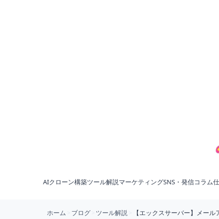
AIクローン構築
ツール解説
マーケティング
SNS・発信
コラム
ホーム
>
ブログ
>
ツール解説
>
【エックスサーバー】メール