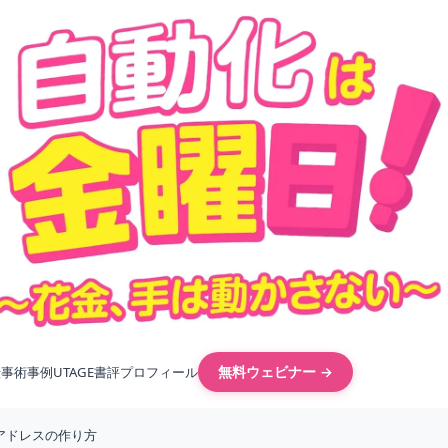
無料ウェビナー →
仕事術
事例
UTAGE
書評
プロフィール
アドレスの作り方