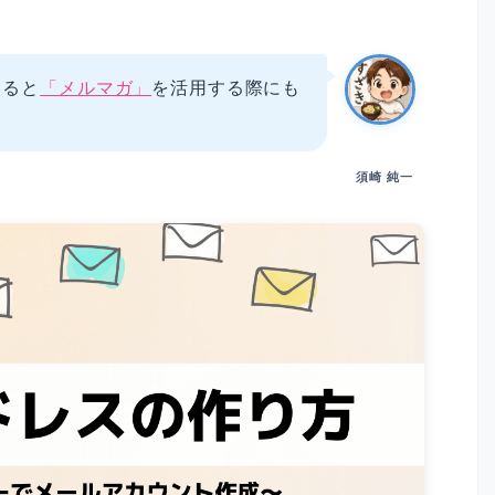
てると
「メルマガ」
を活用する際にも
須崎 純一