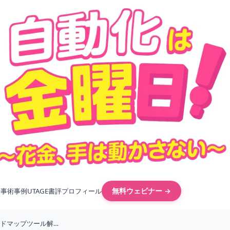
無料ウェビナー →
仕事術
事例
UTAGE
書評
プロフィール
Mapify: 次世代のAI搭載マインドマップツール解説と使い方