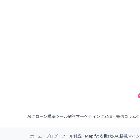
AIクローン構築
ツール解説
マーケティング
SNS・発信
コラム
ホーム
>
ブログ
>
ツール解説
>