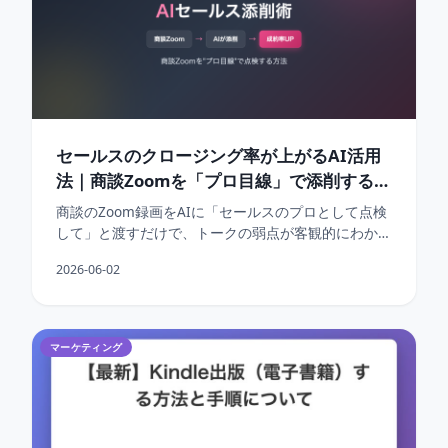
セールスのクロージング率が上がるAI活用
法｜商談Zoomを「プロ目線」で添削する方
法
商談のZoom録画をAIに「セールスのプロとして点検
して」と渡すだけで、トークの弱点が客観的にわかり
ます。
2026-06-02
マーケティング