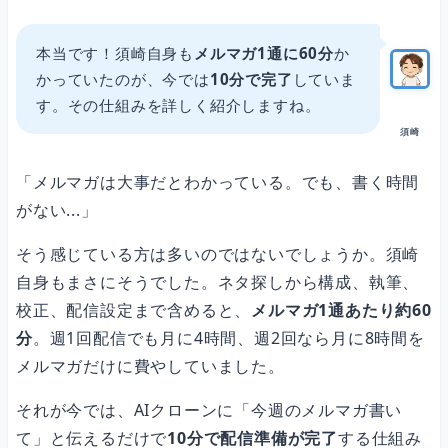
仕組み3：Claude Codeで生成→配信ツール流し込みまで自動化
本当です！須崎自身も
メルマガ1通に60分
か
かっていたのが、今では
10分で完了
していま
Before vs After：作業時間を比較してみた
す。その仕組みを詳しく紹介しますね。
須崎
品質の比較：読者の反応はどう変わった？
「メルマガは大事だとわかっている。でも、書く時間
がない...」
変わらなかったこと
そう感じている方は多いのではないでしょうか。須崎
自身もまさにそうでした。ネタ探しから構成、執筆、
校正、配信設定まで含めると、
メルマガ1通あたり約60
むしろ良くなったこと
分
。週1回配信でも月に4時間、週2回なら月に8時間を
メルマガだけに費やしていました。
須崎が最終チェックで見ているポイント
それが今では、AIクローンに「今週のメルマガ書い
て」と伝えるだけで
10分で配信準備が完了
する仕組み