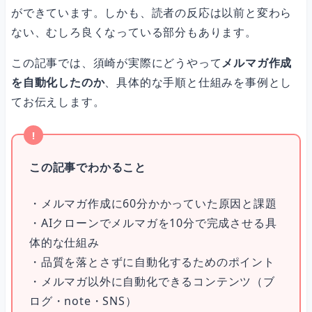
ができています。しかも、読者の反応は以前と変わら
メルマガ以外にも自動化した事例
ない、むしろ良くなっている部分もあります。
この記事では、須崎が実際にどうやって
メルマガ作成
ブログ記事の下書き
を自動化したのか
、具体的な手順と仕組みを事例とし
てお伝えします。
note記事の作成
この記事でわかること
SNS投稿（Threads）の作成
・メルマガ作成に60分かかっていた原因と課題
・AIクローンでメルマガを10分で完成させる具
月額3,000円で手に入る「自動メルマガ」の仕組み
体的な仕組み
・品質を落とさずに自動化するためのポイント
必要なコスト
・メルマガ以外に自動化できるコンテンツ（ブ
ログ・note・SNS）