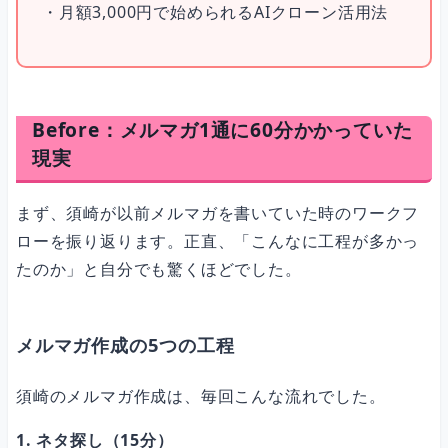
・月額3,000円で始められるAIクローン活用法
外注と比較してみる
導入の3ステップ
Before：メルマガ1通に60分かかっていた
現実
よくある質問（FAQ）
まず、須崎が以前メルマガを書いていた時のワークフ
ローを振り返ります。正直、「こんなに工程が多かっ
Q. AIクローンが書いたメルマガは、読者にバレませんか？
たのか」と自分でも驚くほどでした。
Q. パソコンが苦手でもAIクローンは構築できますか？
メルマガ作成の5つの工程
須崎のメルマガ作成は、毎回こんな流れでした。
Q. メルマガの配信ツールは何を使っていますか？
1. ネタ探し（15分）