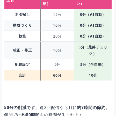
工程
動）
ン）
ネタ探し
15分
0分（AI自動）
構成づくり
10分
0分（AI自動）
執筆
20分
0分（AI自動）
5分（最終チェッ
校正・修正
10分
ク）
配信設定
5分
5分（半自動）
合計
60分
10分
50分の削減
です。週2回配信なら月に
約7時間の節約
。
年間では
約80時間
もの時間が生まれます。