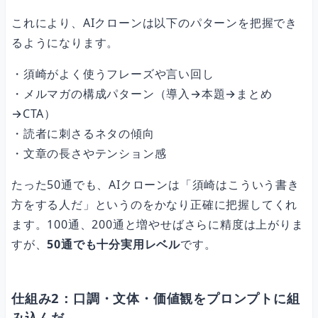
これにより、AIクローンは以下のパターンを把握でき
るようになります。
・須崎がよく使うフレーズや言い回し
・メルマガの構成パターン（導入→本題→まとめ
→CTA）
・読者に刺さるネタの傾向
・文章の長さやテンション感
たった50通でも、AIクローンは「須崎はこういう書き
方をする人だ」というのをかなり正確に把握してくれ
ます。100通、200通と増やせばさらに精度は上がりま
すが、
50通でも十分実用レベル
です。
仕組み2：口調・文体・価値観をプロンプトに組
み込んだ