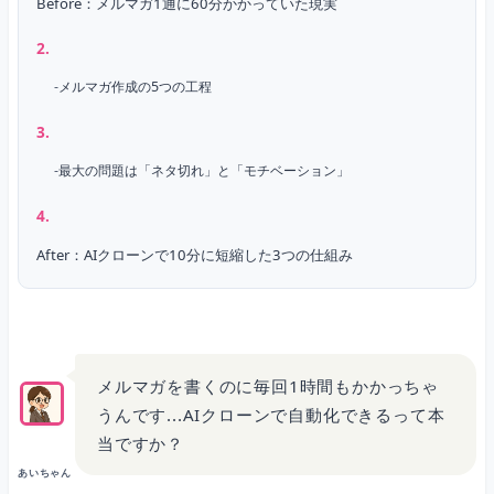
Before：メルマガ1通に60分かかっていた現実
メルマガ作成の5つの工程
最大の問題は「ネタ切れ」と「モチベーション」
After：AIクローンで10分に短縮した3つの仕組み
仕組み1：過去メルマガ50通をAIクローンに学習させた
メルマガを書くのに毎回1時間もかかっちゃ
うんです...AIクローンで自動化できるって本
仕組み2：口調・文体・価値観をプロンプトに組み込んだ
当ですか？
あいちゃん