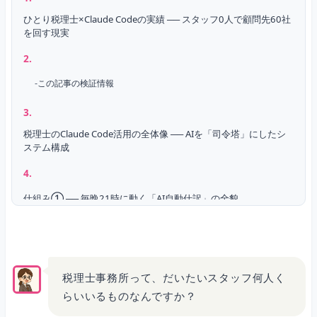
ひとり税理士×Claude Codeの実績 ── スタッフ0人で顧問先60社
を回す現実
この記事の検証情報
税理士のClaude Code活用の全体像 ── AIを「司令塔」にしたシ
ステム構成
仕組み① ── 毎晩21時に動く「AI自動仕訳」の全貌
Phase 1：未処理明細の取得
税理士事務所って、だいたいスタッフ何人く
らいいるものなんですか？
Phase 2：2段階の勘定科目自動判定