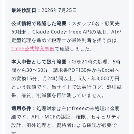
最終検証日：
2026年7月25日
公式情報で確認した範囲：
スタッフ0名・顧問先
60社超、Claude Codeとfreee APIの活用、AIが
定型処理を進めて税理士が最終判断を担う点は、
freee公式導入事例
で確認しました。
本人申告として扱う範囲：
毎晩21時の処理、5時
間から30〜50分、請求書PDF130件からExcelへ
の変換15分、月24時間以上、6人・年3,000万円
という数値です。当サイトでは実行ログ、処理結
果、品質、削減額を再計測していません。
適用条件：
処理対象は主にfreeeの未処理出金明
細です。API・MCPの認証、権限、セキュリティ
設計、例外処理と、資格者による確認が必要で
す。