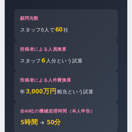
顧問先数
60
スタッフ0人で
社
投稿者による人員換算
6
スタッフ
人分という試算
投稿者による人件費換算
3,000万円
年
相当という試算
全60社の機械処理時間（本人申告）
5時間
50分
→