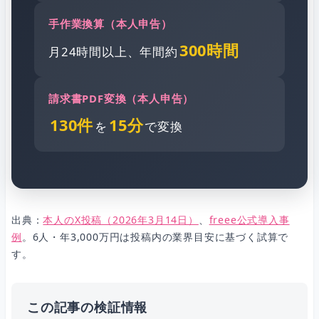
手作業換算（本人申告）
300時間
月24時間以上、年間約
請求書PDF変換（本人申告）
130件
15分
を
で変換
出典：
本人のX投稿（2026年3月14日）
、
freee公式導入事
例
。6人・年3,000万円は投稿内の業界目安に基づく試算で
す。
この記事の検証情報