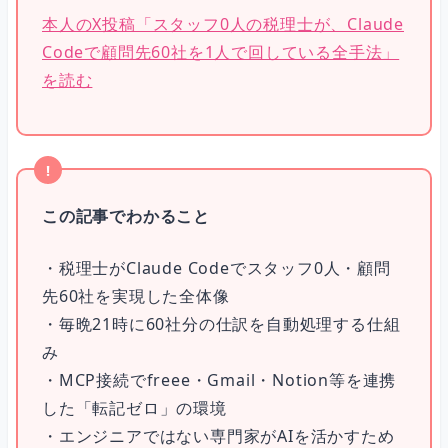
本人のX投稿「スタッフ0人の税理士が、Claude
Codeで顧問先60社を1人で回している全手法」
まとめ
を読む
この記事でわかること
・税理士がClaude Codeでスタッフ0人・顧問
先60社を実現した全体像
・毎晩21時に60社分の仕訳を自動処理する仕組
み
・MCP接続でfreee・Gmail・Notion等を連携
した「転記ゼロ」の環境
・エンジニアではない専門家がAIを活かすため