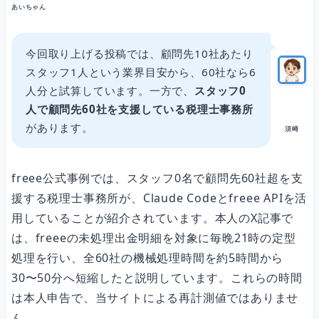
あいちゃん
Phase 3：重複チェック＆登録
今回取り上げる投稿では、顧問先10社あたり
スタッフ1人という業界目安から、60社なら6
人分と試算しています。一方で、
スタッフ0
Phase 4：セキュリティ
人で顧問先60社を支援している税理士事務所
があります。
須崎
除外ルール7種類
freee公式事例では、スタッフ0名で顧問先60社超を支
援する税理士事務所が、Claude Codeとfreee APIを活
仕組み② ── MCP接続で実現した「転記ゼロ」の業務環境
用していることが紹介されています。本人のX記事で
は、freeeの未処理出金明細を対象に毎晩21時の定型
処理を行い、全60社の機械処理時間を約5時間から
仕組み③ ── 「業務の型」をCLAUDE.mdに移植する
30〜50分へ短縮したと説明しています。これらの時間
は本人申告で、当サイトによる再計測値ではありませ
「エンジニアじゃないからこそ、Claude Codeが活きる」
ん。