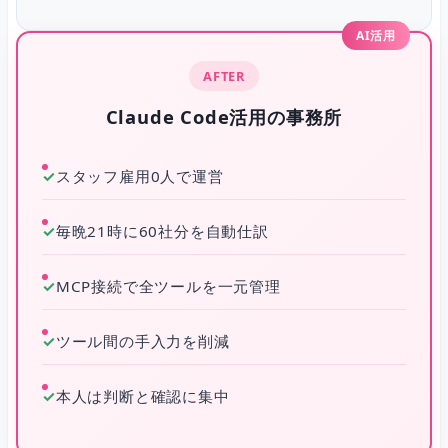
AI活用
AFTER
Claude Code活用の事務所
✓
スタッフ雇用0人で運営
✓
毎晩21時に60社分を自動仕訳
✓
MCP接続で全ツールを一元管理
✓
ツール間の手入力を削減
✓
本人は判断と確認に集中