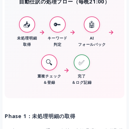
自動仕訳の処理フロー（毎晩21:00）
📥
🔑
🤖
→
→
→
未処理明細
キーワード
AI
取得
判定
フォールバック
🔍
✅
→
重複チェック
完了
＆登録
＆ログ記録
Phase 1：未処理明細の取得