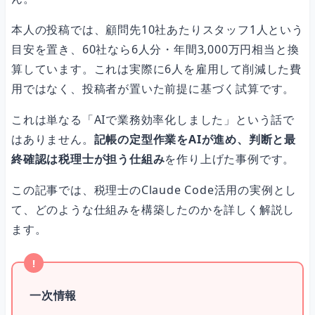
本人の投稿では、顧問先10社あたりスタッフ1人という
あなたの仕事にも応用できる ── AIクローン構築の本質
目安を置き、60社なら6人分・年間3,000万円相当と換
算しています。これは実際に6人を雇用して削減した費
用ではなく、投稿者が置いた前提に基づく試算です。
よくある質問
これは単なる「AIで業務効率化しました」という話で
はありません。
記帳の定型作業をAIが進め、判断と最
Q. Claude Codeは税理士以外の業種でも使えますか？
終確認は税理士が担う仕組み
を作り上げた事例です。
この記事では、税理士のClaude Code活用の実例とし
て、どのような仕組みを構築したのかを詳しく解説し
Q. freee以外の会計ソフトでも同じことはできますか？
ます。
Q. AIに経理を任せてミスは起きないのですか？
一次情報
Q. 自分でこのような仕組みを作るにはどうすればいいですか？